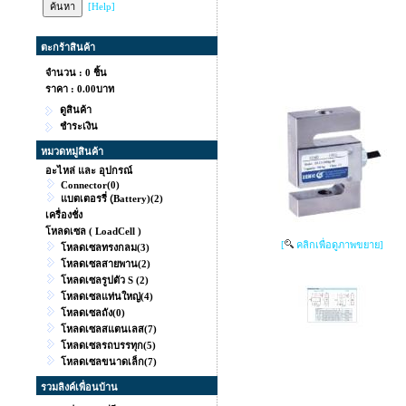
[Help]
ตะกร้าสินค้า
จำนวน : 0 ชิ้น
ราคา :
0.00บาท
ดูสินค้า
ชำระเงิน
หมวดหมู่สินค้า
อะไหล่ และ อุปกรณ์
Connector
(0)
แบตเตอรรี่ (ฺBattery)
(2)
เครื่องชั่ง
โหลดเซล ( LoadCell )
[
คลิกเพื่อดูภาพขยาย]
โหลดเซลทรงกลม
(3)
โหลดเซลสายพาน
(2)
โหลดเซลรูปตัว S
(2)
โหลดเซลแท่นใหญ่
(4)
โหลดเซลถัง
(0)
โหลดเซลสแตนเลส
(7)
โหลดเซลรถบรรทุก
(5)
โหลดเซลขนาดเล็ก
(7)
รวมลิงค์เพื่อนบ้าน