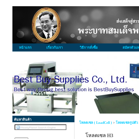
หน้าแรก
เกี่ยวกับเรา
วิธีการสั่งซื้อ
สมัครตัวแ
ค้นหาสินค้า
โหลดเซล ( LoadCell )
>
โหลดเซลรูปตัว 
โหลดเซล H3