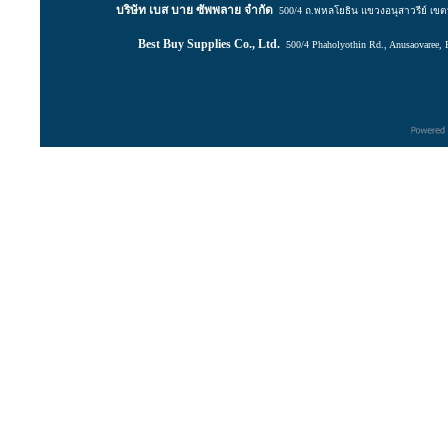
บริษัท เบส บาย ซัพพลาย จำกัด
500/4 ถ.พหลโยธิน แขวงอนุสาวรีย์ เ
Best Buy Supplies Co., Ltd.
500/4 Phaholyothin Rd., Anusaovaree