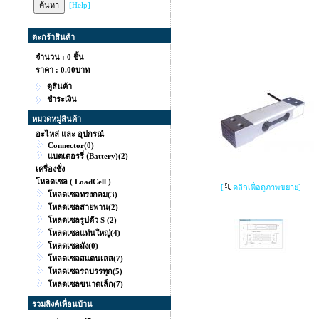
[Help]
ตะกร้าสินค้า
จำนวน : 0 ชิ้น
ราคา :
0.00บาท
ดูสินค้า
ชำระเงิน
หมวดหมู่สินค้า
อะไหล่ และ อุปกรณ์
Connector
(0)
แบตเตอรรี่ (ฺBattery)
(2)
เครื่องชั่ง
โหลดเซล ( LoadCell )
[
คลิกเพื่อดูภาพขยาย]
โหลดเซลทรงกลม
(3)
โหลดเซลสายพาน
(2)
โหลดเซลรูปตัว S
(2)
โหลดเซลแท่นใหญ่
(4)
โหลดเซลถัง
(0)
โหลดเซลสแตนเลส
(7)
โหลดเซลรถบรรทุก
(5)
โหลดเซลขนาดเล็ก
(7)
รวมลิงค์เพื่อนบ้าน