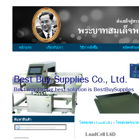
หน้าแรก
เกี่ยวกับเรา
วิธีการสั่งซื้อ
สมัครตัวแ
ค้นหาสินค้า
โหลดเซล ( LoadCell )
>
โหลดเซลขนาดเ
LoadCell L6D