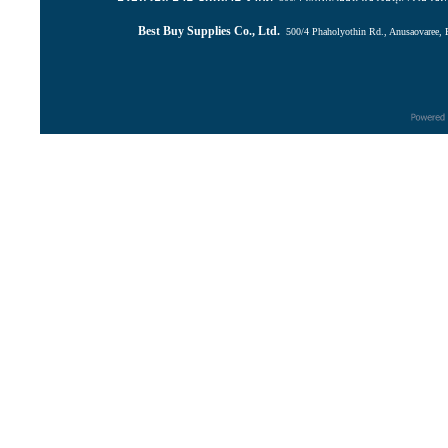
Best Buy Supplies Co., Ltd.
500/4 Phaholyothin Rd., Anusaovaree