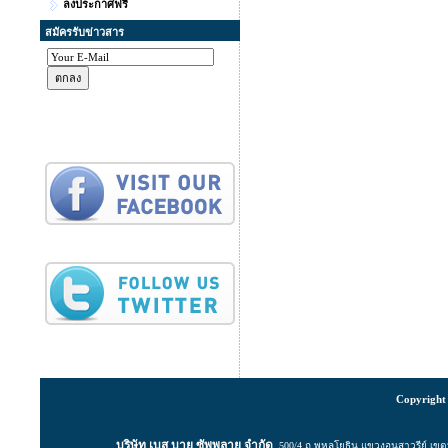
ลงประกาศฟรี
สมัครรับข่าวสาร
Copyright 
บริษัท เบส บาย ซัพพลาย จำกัด
500/4 ถ.พหลโยธิน แขวงอนุสาวรีย์ เ