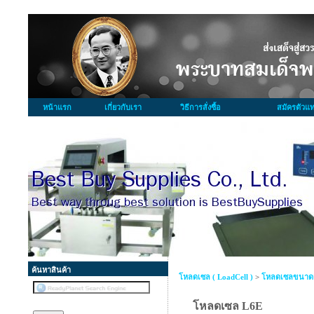
หน้าแรก
เกี่ยวกับเรา
วิธีการสั่งซื้อ
สมัครตัวแ
ค้นหาสินค้า
โหลดเซล ( LoadCell )
>
โหลดเซลขนาดเ
โหลดเซล L6E