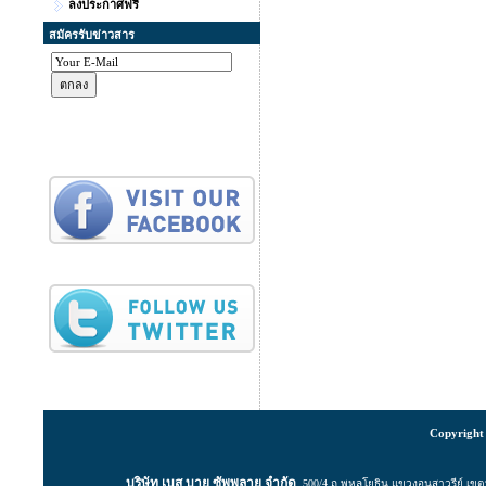
ลงประกาศฟรี
สมัครรับข่าวสาร
Copyright 
บริษัท เบส บาย ซัพพลาย จำกัด
500/4 ถ.พหลโยธิน แขวงอนุสาวรีย์ เ