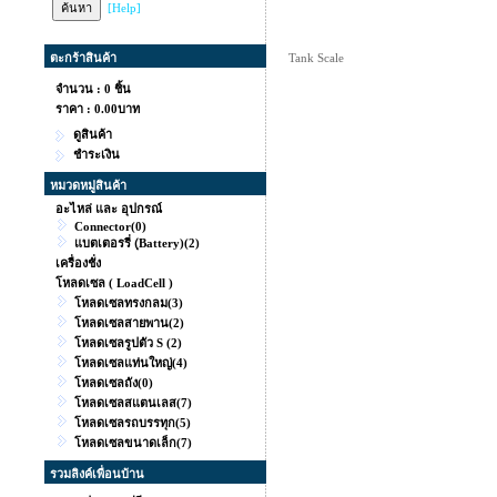
[Help]
ตะกร้าสินค้า
Tank Scale
จำนวน : 0 ชิ้น
ราคา :
0.00บาท
ดูสินค้า
ชำระเงิน
หมวดหมู่สินค้า
อะไหล่ และ อุปกรณ์
Connector
(0)
แบตเตอรรี่ (ฺBattery)
(2)
เครื่องชั่ง
โหลดเซล ( LoadCell )
โหลดเซลทรงกลม
(3)
โหลดเซลสายพาน
(2)
โหลดเซลรูปตัว S
(2)
โหลดเซลแท่นใหญ่
(4)
โหลดเซลถัง
(0)
โหลดเซลสแตนเลส
(7)
โหลดเซลรถบรรทุก
(5)
โหลดเซลขนาดเล็ก
(7)
รวมลิงค์เพื่อนบ้าน