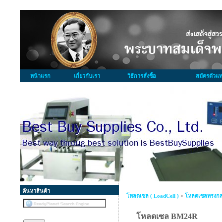
หน้าแรก
เกี่ยวกับเรา
วิธีการสั่งซื้อ
สมัครตัวแ
ค้นหาสินค้า
โหลดเซล ( LoadCell )
>
โหลดเซลทรงก
โหลดเซล BM24R